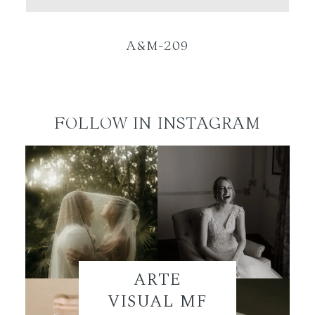
ES
A&M-209
FOLLOW IN INSTAGRAM
ARTE
VISUAL MF