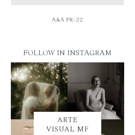
ES
A&A PR-22
FOLLOW IN INSTAGRAM
ARTE
VISUAL MF