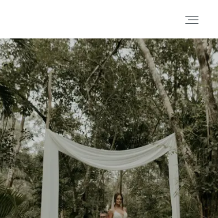
Portafolio
Historias
Cortometrajes
Acerca
Blog