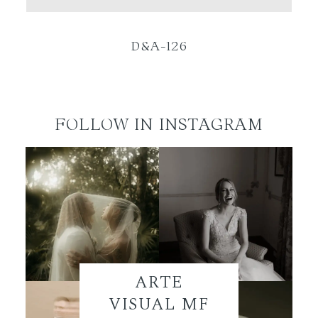
ES
D&A-126
FOLLOW IN INSTAGRAM
ARTE
VISUAL MF