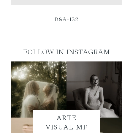
ES
D&A-132
FOLLOW IN INSTAGRAM
ARTE
VISUAL MF