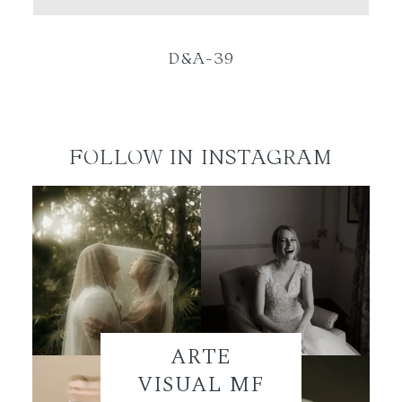
ES
D&A-39
FOLLOW IN INSTAGRAM
ARTE
VISUAL MF