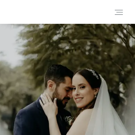
Portafolio
Historias
Cortometrajes
Acerca
Blog