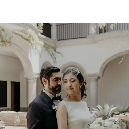
Portafolio
Historias
Cortometrajes
Acerca
Blog