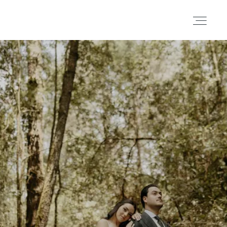
Portafolio
Historias
Cortometrajes
Acerca
Blog