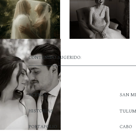
CONTENIDO SUGERIDO:
ACERCA
SAN M
HISTORIAS
TULU
PORTAFOLIO
CABO