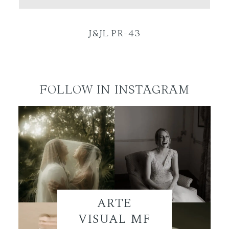
ES
J&JL PR-43
FOLLOW IN INSTAGRAM
ARTE
VISUAL MF