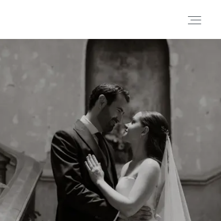
Portafolio
Historias
Cortometrajes
Acerca
Blog