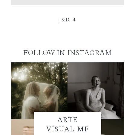
ES
J&D-4
FOLLOW IN INSTAGRAM
ARTE
VISUAL MF