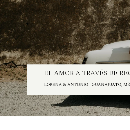
EL AMOR A TRAVÉS DE R
LORENA & ANTONIO
| GUANAJUATO, M