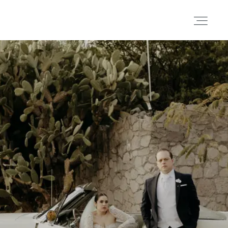
Portafolio
Historias
Cortometrajes
Acerca
Blog