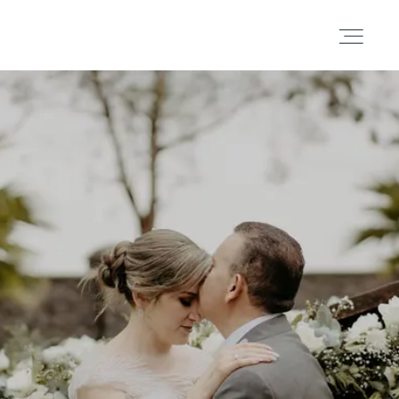
Portafolio
Historias
Cortometrajes
Acerca
Blog