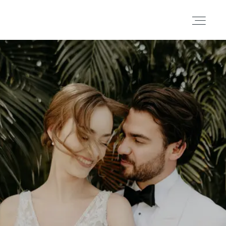
Portafolio
Historias
Cortometrajes
Acerca
Blog