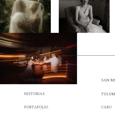
CONTENIDO SUGERIDO:
ACERCA
SAN M
HISTORIAS
TULU
PORTAFOLIO
CABO