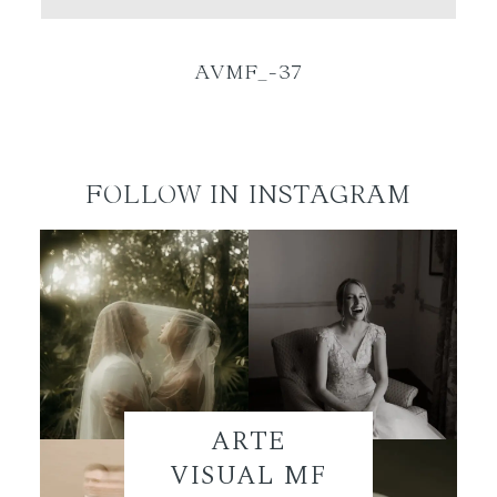
ES
AVMF_-37
FOLLOW IN INSTAGRAM
ARTE
VISUAL MF