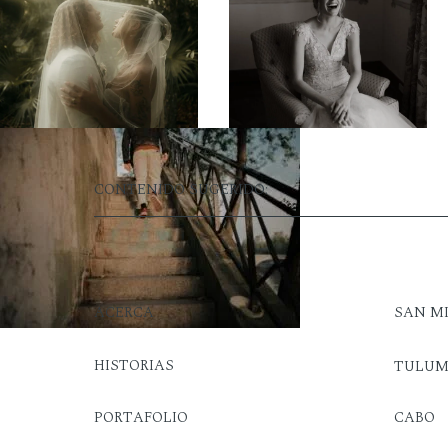
CONTENIDO SUGERIDO:
ACERCA
SAN M
HISTORIAS
TULU
PORTAFOLIO
CABO