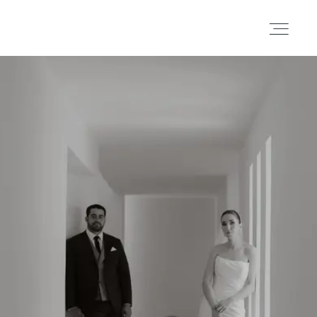
Portafolio
Historias
Cortometrajes
Acerca
Blog