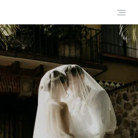
Portafolio
Historias
Cortometrajes
Acerca
Blog