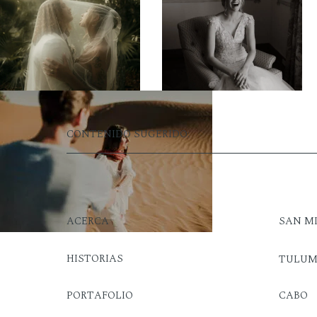
CONTENIDO SUGERIDO:
ACERCA
SAN M
HISTORIAS
TULU
PORTAFOLIO
CABO