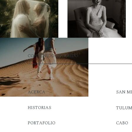
CONTENIDO SUGERIDO:
ACERCA
SAN M
HISTORIAS
TULU
PORTAFOLIO
CABO